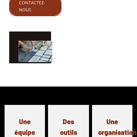
CONTACTEZ-
NOUS
Une
Des
Une
équipe
outils
organisation