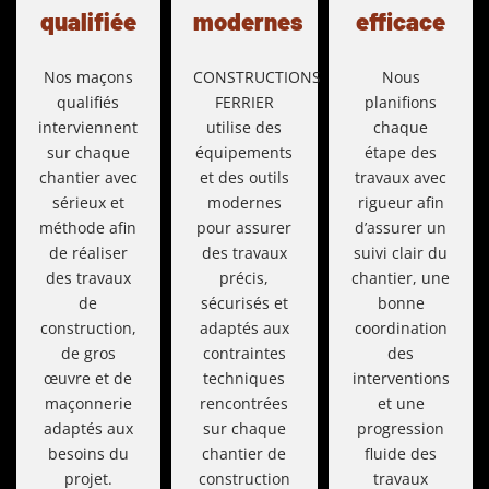
qualifiée
modernes
efficace
Nos maçons
CONSTRUCTIONS
Nous
qualifiés
FERRIER
planifions
interviennent
utilise des
chaque
sur chaque
équipements
étape des
chantier avec
et des outils
travaux avec
sérieux et
modernes
rigueur afin
méthode afin
pour assurer
d’assurer un
de réaliser
des travaux
suivi clair du
des travaux
précis,
chantier, une
de
sécurisés et
bonne
construction,
adaptés aux
coordination
de gros
contraintes
des
œuvre et de
techniques
interventions
maçonnerie
rencontrées
et une
adaptés aux
sur chaque
progression
besoins du
chantier de
fluide des
projet.
construction
travaux