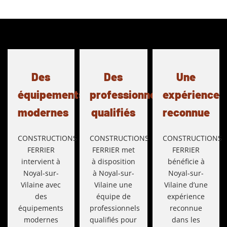
Des
Des
Une
équipements
professionnels
expérience
modernes
qualifiés
reconnue
CONSTRUCTIONS
CONSTRUCTIONS
CONSTRUCTIONS
FERRIER
FERRIER met
FERRIER
intervient à
à disposition
bénéficie à
Noyal-sur-
à Noyal-sur-
Noyal-sur-
Vilaine avec
Vilaine une
Vilaine d’une
des
équipe de
expérience
équipements
professionnels
reconnue
modernes
qualifiés pour
dans les